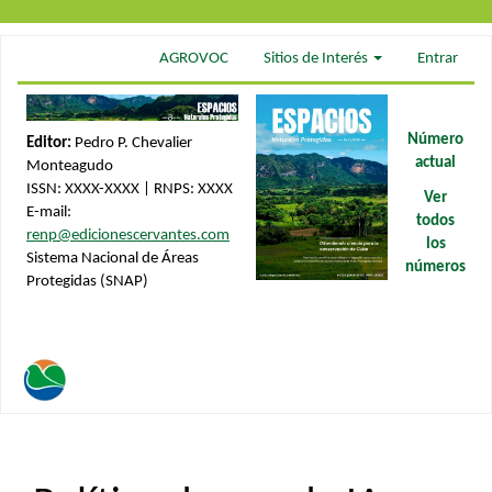
Navegación
AGROVOC
Sitios de Interés
Entrar
principal
Contenido
principal
Barra
Número
Editor:
Pedro P. Chevalier
lateral
actual
Monteagudo
ISSN: XXXX-XXXX | RNPS: XXXX
Ver
E-mail:
todos
renp@edicionescervantes.com
los
Sistema Nacional de Áreas
números
Protegidas (SNAP)
Toggle
navigati