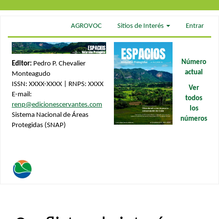
Navegación
AGROVOC
Sitios de Interés
Entrar
principal
Contenido
principal
Barra
Número
Editor:
Pedro P. Chevalier
lateral
actual
Monteagudo
ISSN: XXXX-XXXX | RNPS: XXXX
Ver
E-mail:
todos
renp@edicionescervantes.com
los
Sistema Nacional de Áreas
números
Protegidas (SNAP)
Toggle
navigati