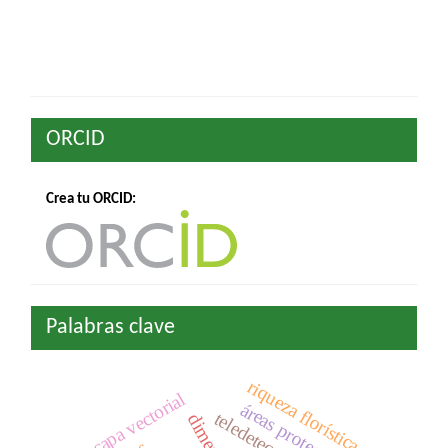
ORCID
Crea tu ORCID:
Palabras clave
riqueza florística
capa vectorial
áreas protegidas
teledetección