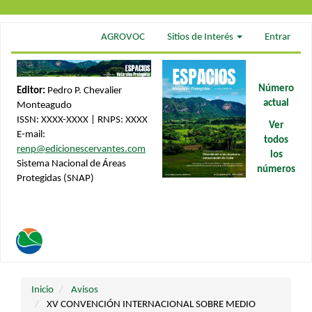
Navegación
AGROVOC
Sitios de Interés
Entrar
principal
Contenido
principal
Barra
Número
Editor:
Pedro P. Chevalier
lateral
actual
Monteagudo
ISSN: XXXX-XXXX | RNPS: XXXX
Ver
E-mail:
todos
renp@edicionescervantes.com
los
Sistema Nacional de Áreas
números
Protegidas (SNAP)
Toggle
navigati
Inicio
Avisos
XV CONVENCIÓN INTERNACIONAL SOBRE MEDIO